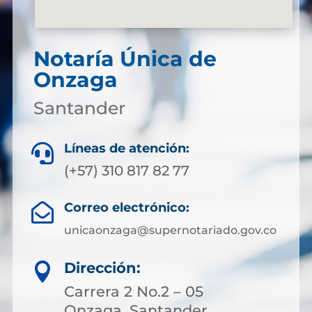
Notaría Única de
Onzaga
Santander
Líneas de atención:

(+57) 310 817 82 77
Correo electrónico:

unicaonzaga@supernotariado.gov.co
Dirección:

Carrera 2 No.2 – 05
Onzaga, Santander.