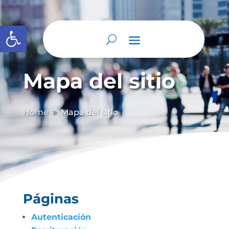
Abrir barra de herramientas
Mapa del sitio
Home
Mapa del sitio
9
Páginas
Autenticación