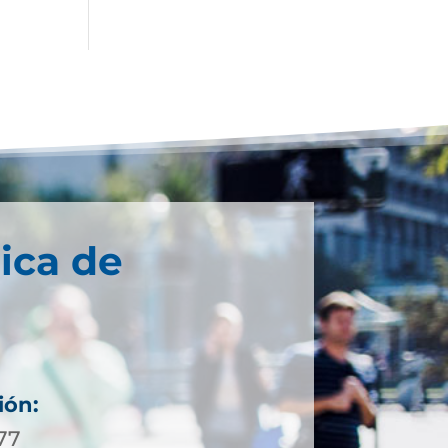
ica de
ión:
 77