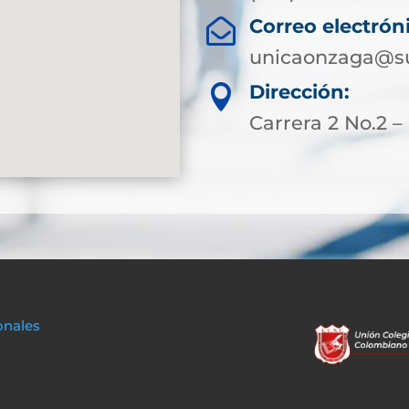
Correo electrón

unicaonzaga@su
Dirección:

Carrera 2 No.2 
onales