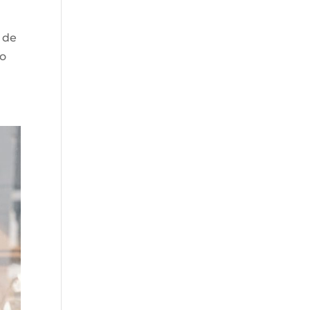
1 de
no