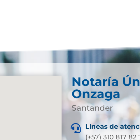
Notaría Ún
Onzaga
Santander
Líneas de atenc

(+57) 310 817 82