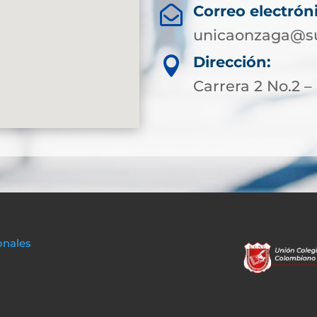
Correo electrón

unicaonzaga@su
Dirección:

Carrera 2 No.2 
onales