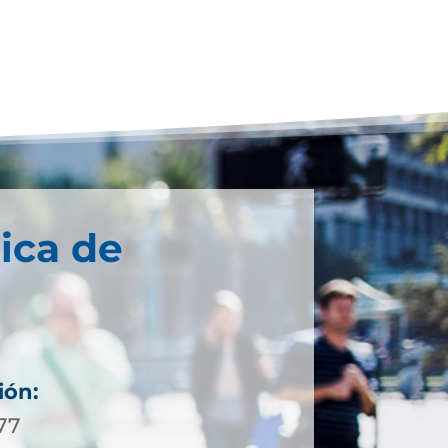
ica de
ión:
 77