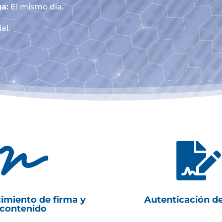
a:
El mismo día.
al.


imiento de firma y
Autenticación d
contenido