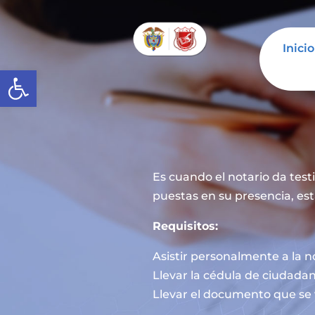
Inicio
Abrir barra de herramientas
Es cuando el notario da tes
puestas en su presencia, est
Requisitos:
Asistir personalmente a la n
Llevar la cédula de ciudadan
Llevar el documento que se 