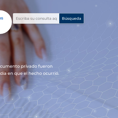
os
documento privado fueron
día en que el hecho ocurrió.