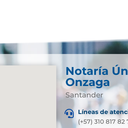
Notaría Ún
Onzaga
Santander
Líneas de atenc

(+57) 310 817 82