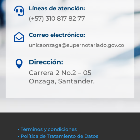
Líneas de atención:

(+57) 310 817 82 77
Correo electrónico:

unicaonzaga@supernotariado.gov.co
Dirección:

Carrera 2 No.2 – 05
Onzaga, Santander.
• Términos y condiciones
• Política de Tratamiento de Datos