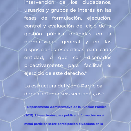
intervención de los ciudadanos,
usuarios y grupos de interés en las
fases de formulación, ejecución,
control y evaluación del ciclo de la
gestión pública definidas en la
normatividad general y en las
disposiciones específicas para cada
entidad, o que son diseñados
proactivamente para facilitar el
ejercicio de este derecho.*
La estructura del Menú Participa
debe contener seis secciones, así:
*
Departamento Administrativo de la Función Pública
(2021). Lineamientos para publicar información en el
menú participa sobre participación ciudadana en la