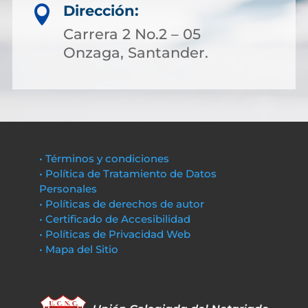
Dirección:

Carrera 2 No.2 – 05
Onzaga, Santander.
• Términos y condiciones
• Política de Tratamiento de Datos
Personales
• Políticas de derechos de autor
• Certificado de Accesibilidad
• Políticas de Privacidad Web
• Mapa del Sitio