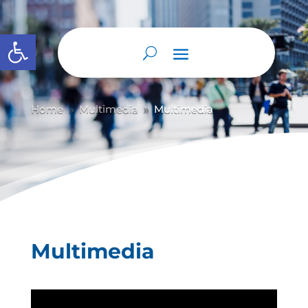
Abrir barra de herramientas
Home
Multimedia
Multimedia
9
9
Multimedia