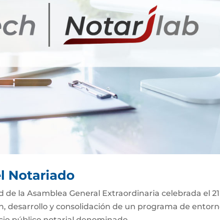
el Notariado
ad de la Asamblea General Extraordinaria celebrada el 2
ón, desarrollo y consolidación de un programa de entor
icio público notarial denominado...