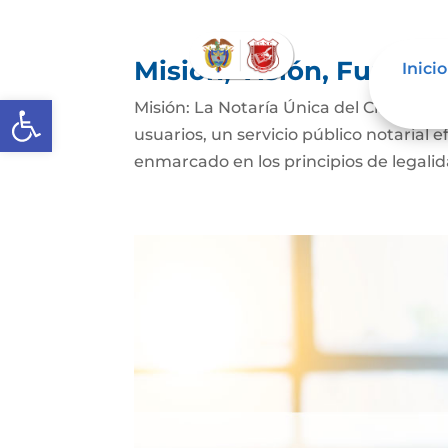
Misión, Visión, Funcio
Inicio
Abrir barra de herramientas
Misión: La Notaría Única del Círculo d
usuarios, un servicio público notarial e
enmarcado en los principios de legalida