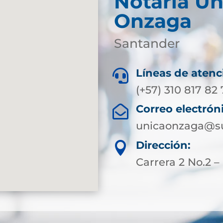
Notaría Ún
Onzaga
Santander
Líneas de atenc

(+57) 310 817 82
Correo electrón

unicaonzaga@su
Dirección:

Carrera 2 No.2 