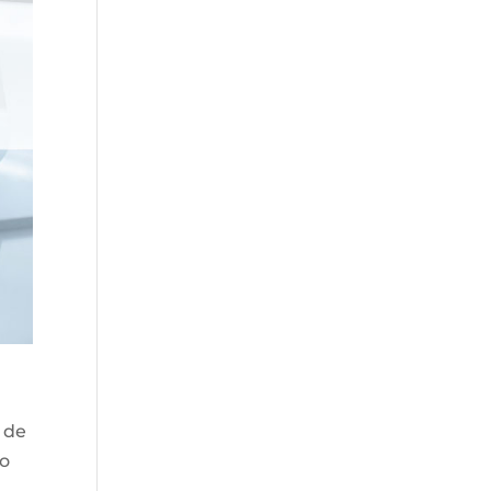
1 de
no