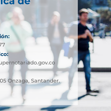
ica de
ión:
 77
ico:
pernotariado.gov.co
– 05 Onzaga, Santander.