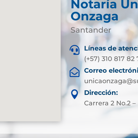
Notaría Ún
Onzaga
Santander
Líneas de atenc

(+57) 310 817 82
Correo electrón

unicaonzaga@su
Dirección:

Carrera 2 No.2 