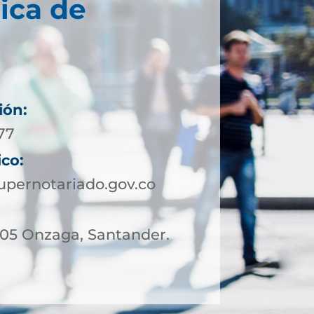
ica de
ión:
 77
ico:
pernotariado.gov.co
– 05 Onzaga, Santander.