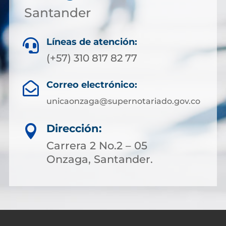
Santander
Líneas de atención:

(+57) 310 817 82 77
Correo electrónico:

unicaonzaga@supernotariado.gov.co
Dirección:

Carrera 2 No.2 – 05
Onzaga, Santander.