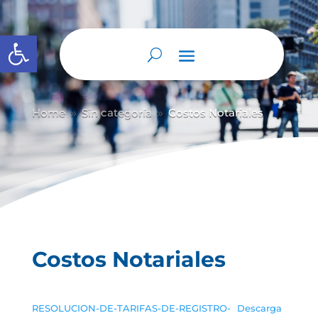
Abrir barra de herramientas
Home
Sin categoría
Costos Notariales
9
9
Costos Notariales
RESOLUCION-DE-TARIFAS-DE-REGISTRO-
Descarga