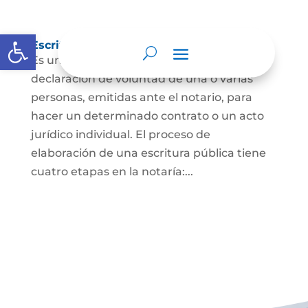
Abrir barra de herramientas
Escritura Pública
Es un documento que contiene la
declaración de voluntad de una o varias
personas, emitidas ante el notario, para
hacer un determinado contrato o un acto
jurídico individual. El proceso de
elaboración de una escritura pública tiene
cuatro etapas en la notaría:...