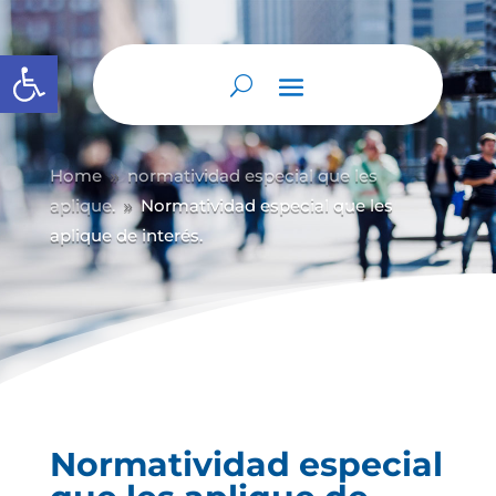
Abrir barra de herramientas
Home
normatividad especial que les
9
aplique.
Normatividad especial que les
9
aplique de interés.
Normatividad especial