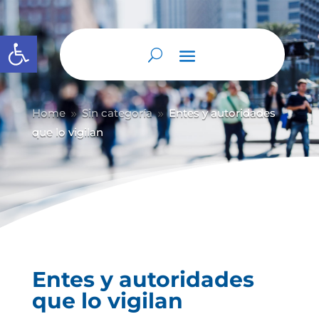
Abrir barra de herramientas
Home
Sin categoría
Entes y autoridades
9
9
que lo vigilan
Entes y autoridades
que lo vigilan