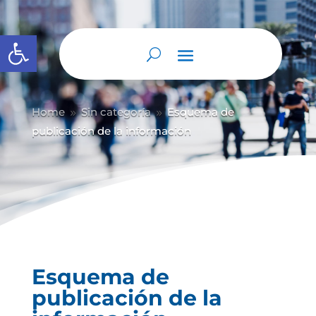
Abrir barra de herramientas
Home
Sin categoría
Esquema de
9
9
publicación de la información
Esquema de
publicación de la