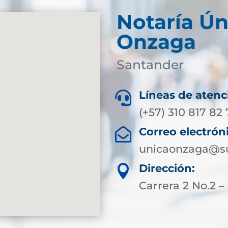
Notaría Ún
Onzaga
Santander
Líneas de atenc

(+57) 310 817 82
Correo electrón

unicaonzaga@su
Dirección:

Carrera 2 No.2 