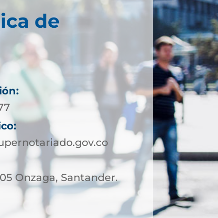
ica de
ión:
 77
ico:
pernotariado.gov.co
– 05 Onzaga, Santander.