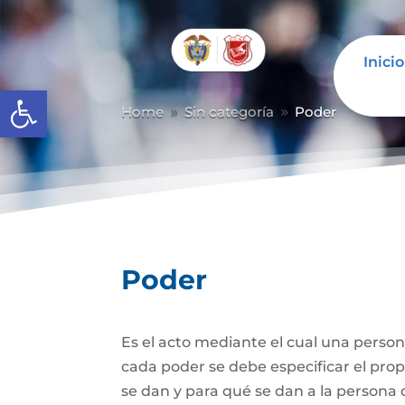
Inicio
Abrir barra de herramientas
Home
Sin categoría
Poder
9
9
Poder
Es el acto mediante el cual una person
cada poder se debe especificar el propó
se dan y para qué se dan a la persona 