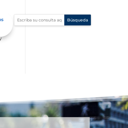
os
 la
y