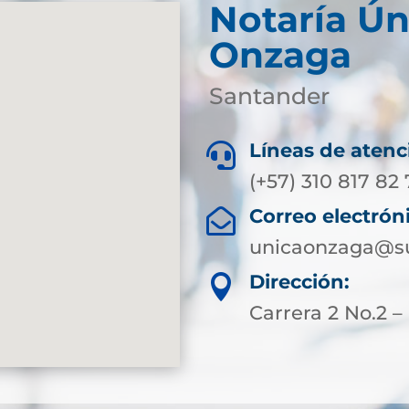
Notaría Ún
Onzaga
Santander
Líneas de atenc

(+57) 310 817 82
Correo electrón

unicaonzaga@su
Dirección:

Carrera 2 No.2 