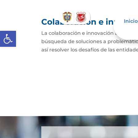
Colaboración e innovac
Inicio
Abrir barra de herramientas
La colaboración e innovación abierta e
búsqueda de soluciones a problemática
así resolver los desafíos de las entida