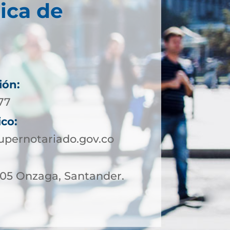
ica de
ión:
 77
ico:
pernotariado.gov.co
– 05 Onzaga, Santander.