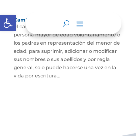
Abrir barra de herramientas
Cambio Nombre
El cambio de nombre lo podrá hacer la
persona mayor de edad voluntariamente o
los padres en representación del menor de
edad, para suprimir, adicionar o modificar
sus nombres o sus apellidos y por regla
general, solo puede hacerse una vez en la
vida por escritura...