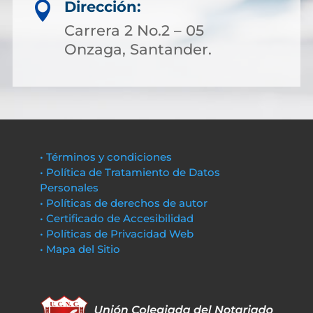
Dirección:

Carrera 2 No.2 – 05
Onzaga, Santander.
• Términos y condiciones
• Política de Tratamiento de Datos
Personales
• Políticas de derechos de autor
• Certificado de Accesibilidad
• Políticas de Privacidad Web
• Mapa del Sitio