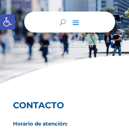
Abrir barra de herramientas
Home
Sin categoría
CONTACTO
9
9
CONTACTO
Horario de atención: