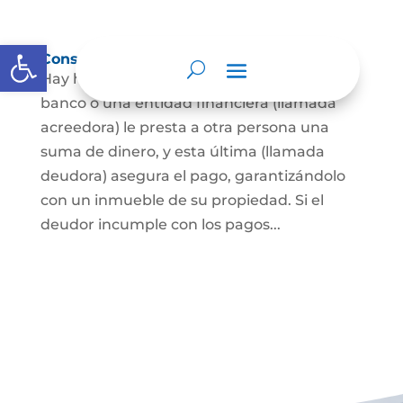
Abrir barra de herramientas
Constitución de hipoteca
Hay hipoteca cuando una persona, o un
banco o una entidad financiera (llamada
acreedora) le presta a otra persona una
suma de dinero, y esta última (llamada
deudora) asegura el pago, garantizándolo
con un inmueble de su propiedad. Si el
deudor incumple con los pagos...