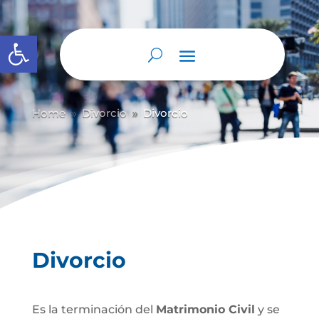
Abrir barra de herramientas
Home
Divorcio
Divorcio
9
9
Divorcio
Es la terminación del
Matrimonio Civil
y se