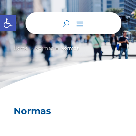
Abrir barra de herramientas
Home
Normas
Normas
9
9
Normas