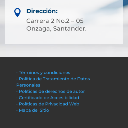
Dirección:

Carrera 2 No.2 – 05
Onzaga, Santander.
• Términos y condiciones
• Política de Tratamiento de Datos
Personales
• Políticas de derechos de autor
• Certificado de Accesibilidad
• Políticas de Privacidad Web
• Mapa del Sitio